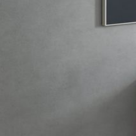
を
も
っ
と
美
味
し
く、
安
全
に！
あ
な
た
の
生
活