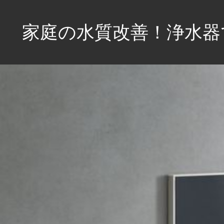
コ
ン
家庭の水質改善！浄水器
テ
ン
家
ツ
族
へ
の
健
ス
康
キ
を
ッ
守
プ
る
た
め、
毎
日
の
水