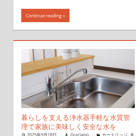
Continue reading
暮らしを支える浄水器手軽な水質管
理で家族に美味しく安全な水を
2025年9月18日
Graziano
カートリッジ
,
水