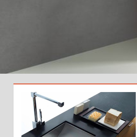
を
変
え
る
一
歩
を
踏
み
出
そ
う。