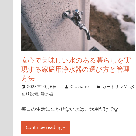
安心で美味しい水のある暮らしを実
現する家庭用浄水器の選び方と管理
方法
2025年10月6日
Graziano
カートリッジ
,
水
回り設備
,
浄水器
毎日の生活に欠かせない水は、飲用だけでな
Continue reading