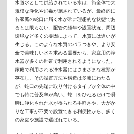
の
水道水として供給されている水は、街全体で大
生
規模な浄化や消毒が施されているが、最終的に
活
各家庭の蛇口に届く水が常に理想的な状態であ
を
るとは限らない。
配管の経年や設置状況、周辺
変
環境など多くの要因によって、水質には違いが
え
生じる。このような水質のバラつきや、より安
る
全で美味しい水を求める需要から、家庭用の浄
一
水器が多くの世帯で利用されるようになった。
歩
家庭で利用される浄水器にはさまざまな種類が
を
存在し、その設置方法や構造は多岐にわたる
踏
が、蛇口の先端に取り付けるタイプが全体の中
み
でも特に普及率が高い。蛇口をひねるだけで瞬
出
そ
時に浄化された水が得られる手軽さや、大がか
う。
りな工事が不要で設置できる利便性から、多く
の家庭や施設で選ばれている。