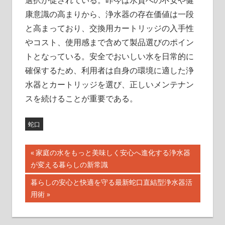
選択が促されている。昨今は水質への不安や健
康意識の高まりから、浄水器の存在価値は一段
と高まっており、交換用カートリッジの入手性
やコスト、使用感まで含めて製品選びのポイン
トとなっている。安全でおいしい水を日常的に
確保するため、利用者は自身の環境に適した浄
水器とカートリッジを選び、正しいメンテナン
スを続けることが重要である。
蛇口
投
前
家庭の水をもっと美味しく安心へ進化する浄水器
の
が変える暮らしの新常識
稿
記
次
暮らしの安心と快適を守る最新蛇口直結型浄水器活
ナ
事:
の
用術
記
ビ
事: