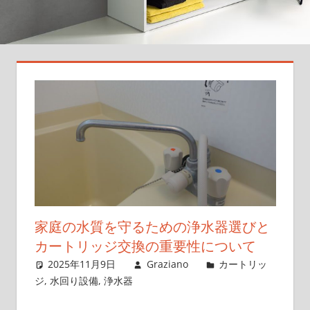
日
の
水
を
も
っ
と
美
味
し
く、
安
全
家庭の水質を守るための浄水器選びと
に！
カートリッジ交換の重要性について
あ
2025年11月9日
Graziano
カートリッ
な
ジ
,
水回り設備
,
浄水器
た