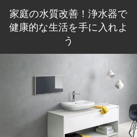
コ
家庭の水質改善！浄水器で
ン
テ
健康的な生活を手に入れよ
ン
う
ツ
へ
家
ス
族
キ
の
ッ
健
プ
康
を
守
る
た
め、
毎