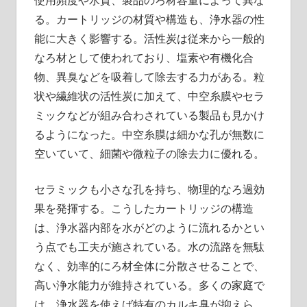
使用頻度や水質、製品のろ材容量によって異な
る。カートリッジの材質や構造も、浄水器の性
能に大きく影響する。活性炭は従来から一般的
なろ材として使われており、塩素や有機化合
物、異臭などを吸着して除去する力がある。粒
状や繊維状の活性炭に加えて、中空糸膜やセラ
ミックなどが組み合わされている製品も見かけ
るようになった。中空糸膜は細かな孔が無数に
空いていて、細菌や微粒子の除去力に優れる。
セラミックも小さな孔を持ち、物理的なろ過効
果を発揮する。こうしたカートリッジの構造
は、浄水器内部を水がどのように流れるかとい
う点でも工夫が施されている。水の流路を無駄
なく、効率的にろ材全体に分散させることで、
高い浄水能力が維持されている。多くの家庭で
は、浄水器を使えば特有のカルキ臭が抑えら