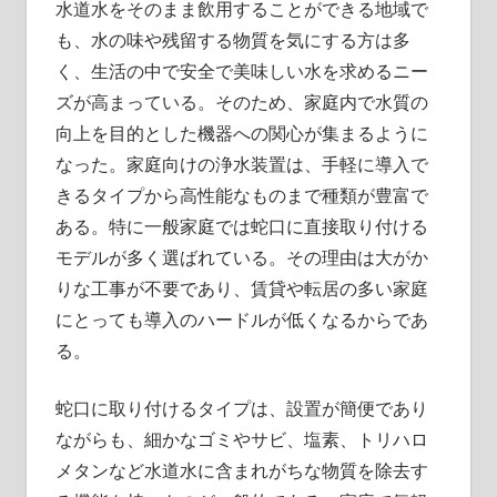
の
水道水をそのまま飲用することができる地域で
生
も、水の味や残留する物質を気にする方は多
活
く、生活の中で安全で美味しい水を求めるニー
を
ズが高まっている。
そのため、家庭内で水質の
変
向上を目的とした機器への関心が集まるように
え
なった。家庭向けの浄水装置は、手軽に導入で
る
きるタイプから高性能なものまで種類が豊富で
一
ある。特に一般家庭では蛇口に直接取り付ける
歩
モデルが多く選ばれている。その理由は大がか
を
りな工事が不要であり、賃貸や転居の多い家庭
踏
にとっても導入のハードルが低くなるからであ
み
る。
出
そ
蛇口に取り付けるタイプは、設置が簡便であり
う。
ながらも、細かなゴミやサビ、塩素、トリハロ
メタンなど水道水に含まれがちな物質を除去す