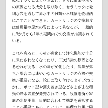
微粒子やサビなどを除去し、さらに細菌や濁り
の原因となる成分も取り除く。セラミックは微
細な穴を通して原水中の雑菌や不純物を物理的
にこすことができる。カートリッジの交換頻度
は使用量や原水の質によって異なるが、一般的
に3か月から1年の期間内での交換が推奨されて
いる。
これを怠ると、ろ材が劣化して浄化機能が十分
に果たされなくなったり、二次汚染の原因とな
る恐れがある。水の味が変化したり、流量が落
ちた場合には速やかなカートリッジの点検や交
換が重要となる。蛇口に取り付けるタイプのほ
かに、ポット型や据え置き型などさまざまな種
類の浄水装置が発売されている。設置場所や家
庭の水使用量、目的に合わせて機器を選択する
ことが重要である。たとえば、料理や飲用に限