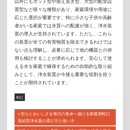
以外にもポット型や据え置き型、大型の配管設
置型など様々な種類があり、家庭環境や用途に
応じた選択が重要です。特に小さな子供や高齢
者がいる家庭では水質への配慮が強く、浄水装
置の導入が支持されています。ただし、これら
の装置が全ての有害物質を除去できるわけでは
ない点も理解し、必要に応じて他の機器との併
用も検討することが求められます。安心して使
える水を家庭で確保するための自助的な取り組
みとして、浄水装置が今後も重要な役割を担う
ことが期待されています。
蛇口
投
前
安心とおいしさを毎日の食卓へ届ける家庭用蛇口
の
直結型浄水器の選び方と使い方
稿
記