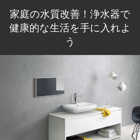
コ
家庭の水質改善！浄水器で
ン
テ
健康的な生活を手に入れよ
ン
う
ツ
へ
家
ス
族
キ
の
ッ
健
プ
康
を
守
る
た
め、
毎