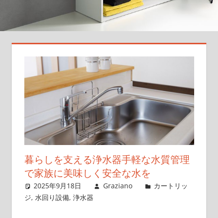
日
の
水
を
も
っ
と
美
味
し
く、
安
全
暮らしを支える浄水器手軽な水質管理
に！
で家族に美味しく安全な水を
あ
2025年9月18日
Graziano
カートリッ
な
ジ
,
水回り設備
,
浄水器
た