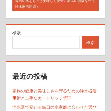
次
毎日の水をもっと美味しく安全に家庭の健康を守る
ナ
事:
の
浄水器活用術
記
ビ
事:
ゲ
検索
ー
検索
シ
ョ
ン
最近の投稿
家族の健康と美味しさを守るための浄水器活
用術と上手なカートリッジ管理
浄水器で変わる毎日の水家庭に合わせた選び