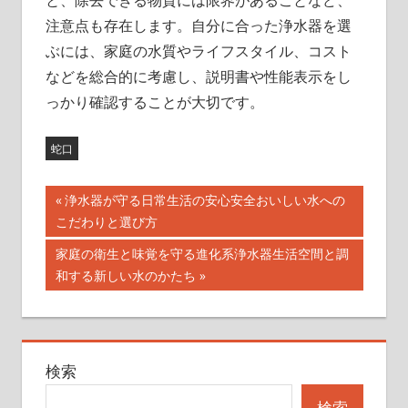
と、除去できる物質には限界があることなど、
注意点も存在します。自分に合った浄水器を選
ぶには、家庭の水質やライフスタイル、コスト
などを総合的に考慮し、説明書や性能表示をし
っかり確認することが大切です。
蛇口
投
前
浄水器が守る日常生活の安心安全おいしい水への
の
こだわりと選び方
稿
記
次
家庭の衛生と味覚を守る進化系浄水器生活空間と調
ナ
事:
の
和する新しい水のかたち
記
ビ
事:
ゲ
検索
ー
検索