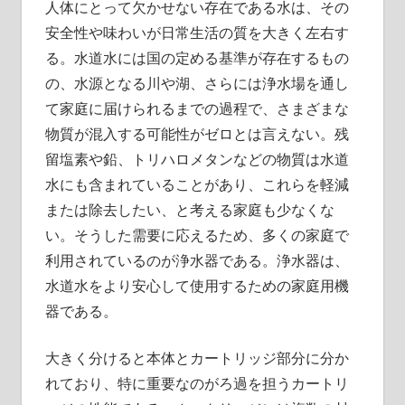
の
人体にとって欠かせない存在である水は、その
生
安全性や味わいが日常生活の質を大きく左右す
活
る。
水道水には国の定める基準が存在するもの
を
の、水源となる川や湖、さらには浄水場を通し
変
て家庭に届けられるまでの過程で、さまざまな
え
物質が混入する可能性がゼロとは言えない。残
る
留塩素や鉛、トリハロメタンなどの物質は水道
一
水にも含まれていることがあり、これらを軽減
歩
または除去したい、と考える家庭も少なくな
を
い。そうした需要に応えるため、多くの家庭で
踏
利用されているのが浄水器である。浄水器は、
み
水道水をより安心して使用するための家庭用機
出
そ
器である。
う。
大きく分けると本体とカートリッジ部分に分か
れており、特に重要なのがろ過を担うカートリ