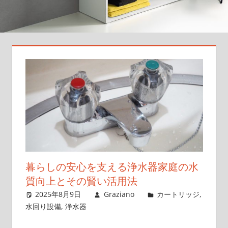
日
の
水
を
も
っ
と
美
味
し
く、
安
全
暮らしの安心を支える浄水器家庭の水
に！
質向上とその賢い活用法
あ
2025年8月9日
Graziano
カートリッジ
,
な
水回り設備
,
浄水器
た