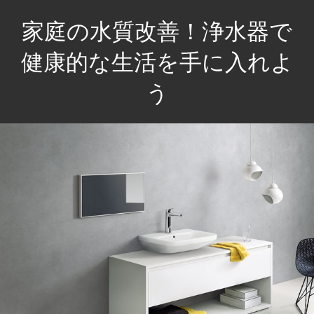
コ
家庭の水質改善！浄水器で
ン
テ
健康的な生活を手に入れよ
ン
う
ツ
へ
家
ス
族
キ
の
ッ
健
プ
康
を
守
る
た
め、
毎